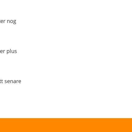
ter nog
yer plus
tt senare