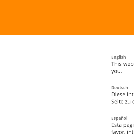
English
This webs
you.
Deutsch
Diese Int
Seite zu
Español
Esta pág
favor, i