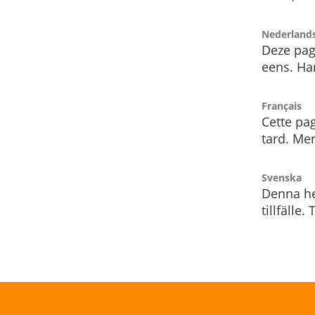
Nederland
Deze pag
eens. Har
Français
Cette pag
tard. Me
Svenska
Denna he
tillfälle