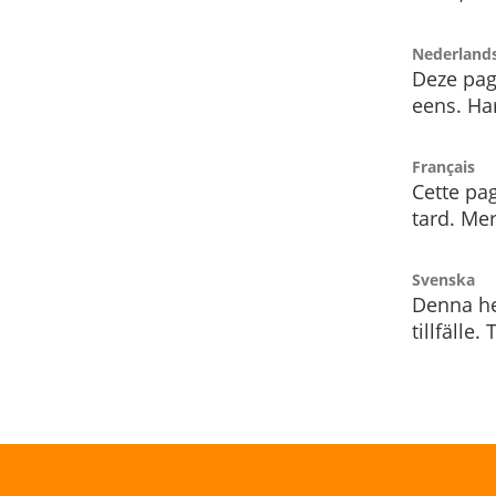
Nederland
Deze pag
eens. Har
Français
Cette pag
tard. Me
Svenska
Denna he
tillfälle