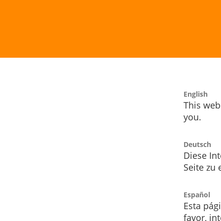
English
This webs
you.
Deutsch
Diese Int
Seite zu
Español
Esta pág
favor, i