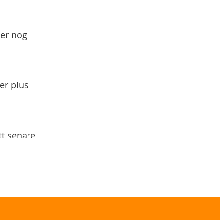
ter nog
yer plus
tt senare