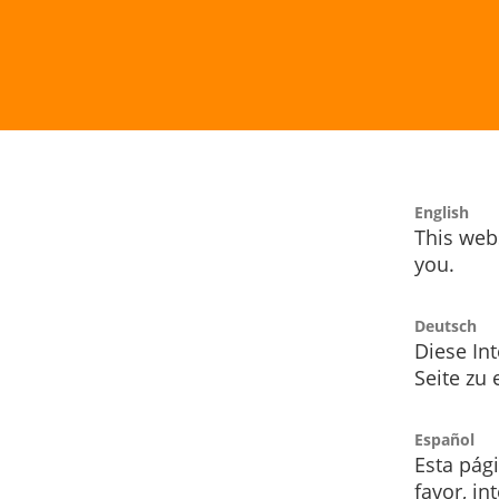
English
This webs
you.
Deutsch
Diese Int
Seite zu
Español
Esta pág
favor, i