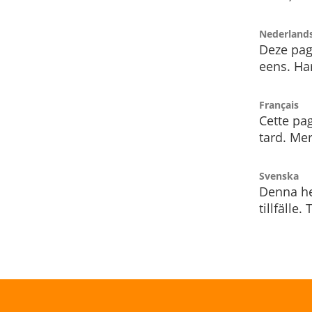
Nederland
Deze pag
eens. Har
Français
Cette pag
tard. Me
Svenska
Denna he
tillfälle