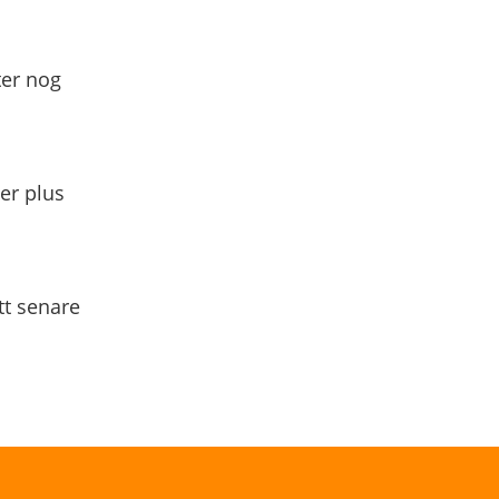
ter nog
yer plus
tt senare